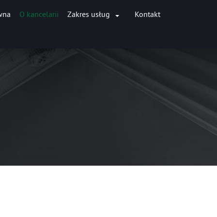
0833-1');
wna
O kancelarii
Zakres usług
Kontakt