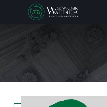
window.dataLayer = window.dataLayer || []; function gtag(){dataLaye