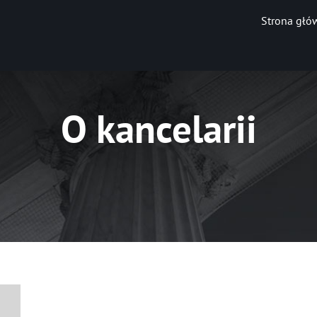
r.push(arguments);} gtag('js', new Date()); gtag('config', 'UA-8555
Strona głó
O kancelarii