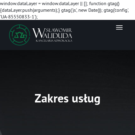
window.dataLayer = window.dataLayer || []; function gtag()
{dataLayer.push(arguments);} gtag('js', new Date()); gtag('config',
'UA-85550833-1');
N
a
w
i
g
a
c
j
a
Zakres usług