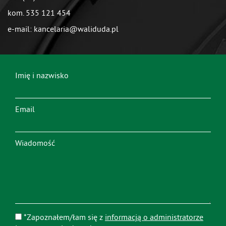
kom. 535 121 454
e-mail: kancelaria@waliduda.pl
Imię i nazwisko
Email
Wiadomość
*Zapoznałem/łam się z
informacją o administratorze