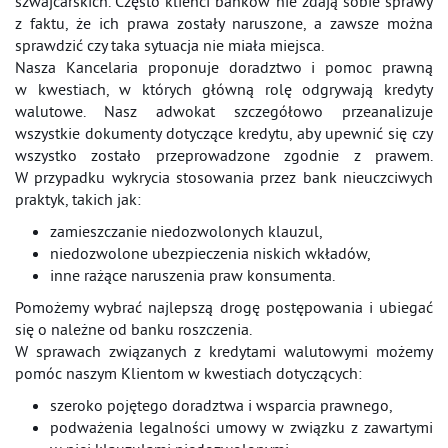
szwajcarskich. Często klienci banków nie zdają sobie sprawy
z faktu, że ich prawa zostały naruszone, a zawsze można
sprawdzić czy taka sytuacja nie miała miejsca.
Nasza Kancelaria proponuje doradztwo i pomoc prawną
w kwestiach, w których główną rolę odgrywają kredyty
walutowe. Nasz adwokat szczegółowo przeanalizuje
wszystkie dokumenty dotyczące kredytu, aby upewnić się czy
wszystko zostało przeprowadzone zgodnie z prawem.
W przypadku wykrycia stosowania przez bank nieuczciwych
praktyk, takich jak:
zamieszczanie niedozwolonych klauzul,
niedozwolone ubezpieczenia niskich wkładów,
inne rażące naruszenia praw konsumenta.
Pomożemy wybrać najlepszą drogę postępowania i ubiegać
się o należne od banku roszczenia.
W sprawach związanych z kredytami walutowymi możemy
pomóc naszym Klientom w kwestiach dotyczących:
szeroko pojętego doradztwa i wsparcia prawnego,
podważenia legalności umowy w związku z zawartymi